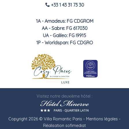
+33 1 43 31 73 30
1A - Amadeus: FG CDGROM
AA - Sabre: FG 617030
UA - Galileo: FG I9915
1P - Worldspan: FG CDGRO
Visitez notre deuxième hôtel :
Copyright 2026 © Villa Romantic Paris -
Mentions légales
-
Réalisation
sofimediat