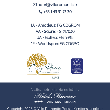
hotel@villaromantic.fr
+33 1 43 31 73 30
1A - Amadeus: FG CDGROM
AA - Sabre: FG 617030
UA - Galileo: FG I9915
1P - Worldspan: FG CDGRO
Visitez notre deuxième hôtel :
Copyright 2026 © Villa Romantic Paris -
Mentions légales
-