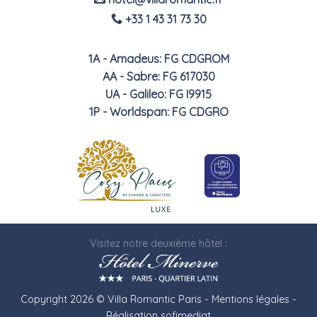
+33 1 43 31 73 30
1A - Amadeus: FG CDGROM
AA - Sabre: FG 617030
UA - Galileo: FG I9915
1P - Worldspan: FG CDGRO
Visitez notre deuxième hôtel :
Copyright 2026 © Villa Romantic Paris -
Mentions légales
-
Réalisation
sofimediat